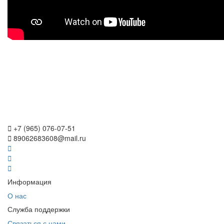
у
Прогулки по Санкт-Петербургу и пригородам.
Именно тут живет счастье, в каждом доме, фонтане, музее.
Познакомитесь с Северной столицей и вы тоже влюбитесь в этот
город. Специально для вас мы подготовили маршруты по городу и
окраинам для интересных прогулок.
+7 (965) 076-07-51
89062683608@mail.ru
Информация
О нас
Служба поддержки
Связаться с нами