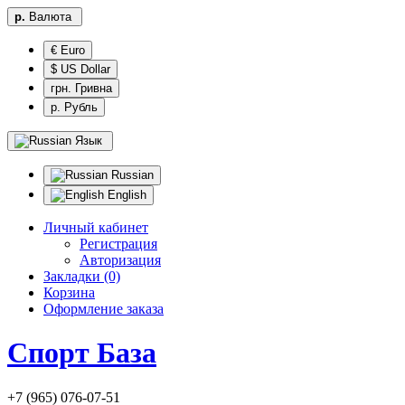
р.
Валюта
€ Euro
$ US Dollar
грн. Гривна
р. Рубль
Язык
Russian
English
Личный кабинет
Регистрация
Авторизация
Закладки (0)
Корзина
Оформление заказа
Спорт База
+7 (965) 076-07-51