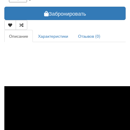
Забронировать
Описание
Характеристики
Отзывов (0)
Река Луга - это русская речка. Широкая и живописная. Протекает
по трём районам - Волосовский, Гатчинский и Кингисеппский.
Увлекательное путешествие на байдарке по р. Луга где с
покойная
гладь реки, моментами превращается в бурное течение.
На
маршруте множество мостов.